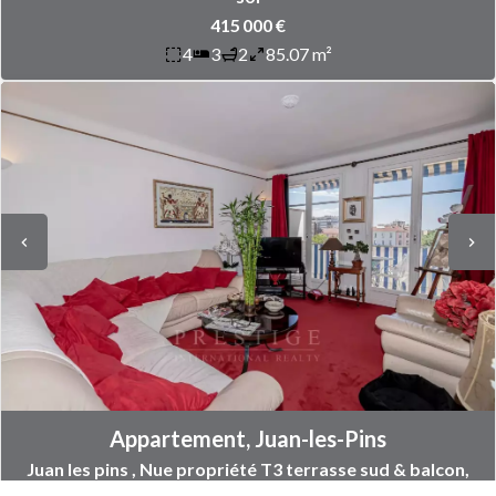
415 000 €
4
3
2
85.07 m²
Appartement, Juan-les-Pins
Juan les pins , Nue propriété T3 terrasse sud & balcon,