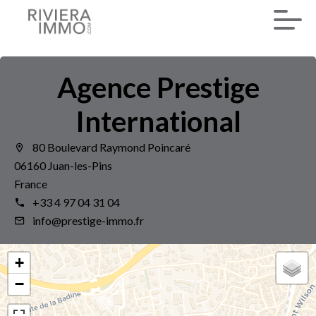
Agence Prestige
International
80 Boulevard Raymond Poincaré
06160 Juan-les-Pins
France
+33 4 97 04 31 04
info@prestige-immo.fr
+
−