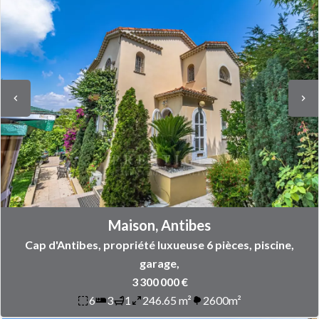
Maison, Antibes
Cap d'Antibes, propriété luxueuse 6 pièces, piscine,
garage,
3 300 000 €
6
3
1
246.65 m²
2600m²