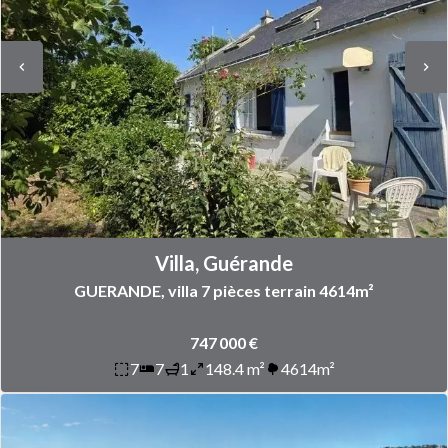
Villa, Guérande
GUERANDE, villa 7 pièces terrain 4614m²
747 000 €
7
7
1
148.4 m²
4614m²