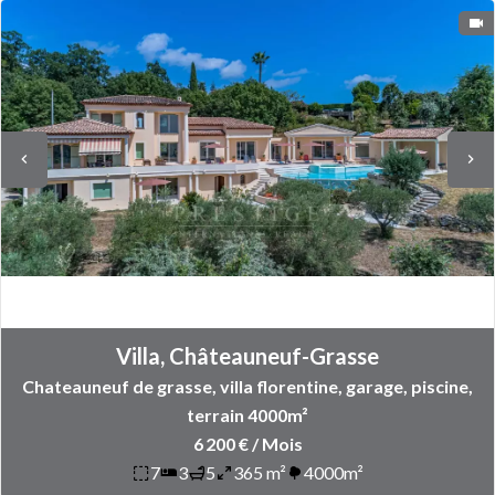
Villa, Châteauneuf-Grasse
Chateauneuf de grasse, villa florentine, garage, piscine,
terrain 4000m²
6 200 € / Mois
7
3
5
365 m²
4000m²