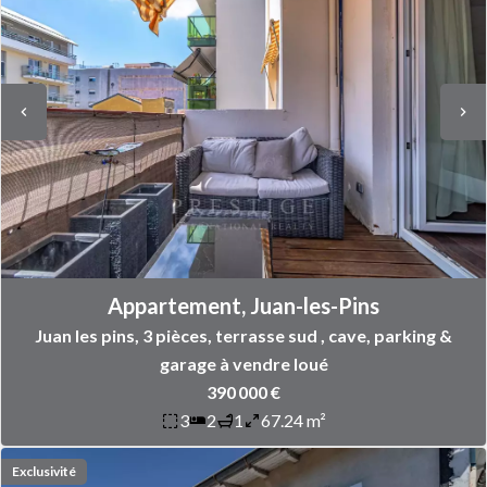
Appartement, Juan-les-Pins
Juan les pins, 3 pièces, terrasse sud , cave, parking &
garage à vendre loué
390 000 €
3
2
1
67.24 m²
Exclusivité