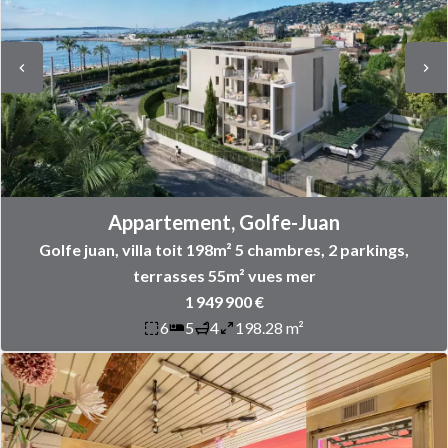
Appartement, Golfe-Juan
Golfe juan, villa toit 198m² 5 chambres, 2 parkings,
terrasses 55m² vues mer
1 949 900 €
6
5
4
198.28 m²