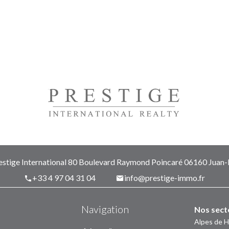
stige International
80 Boulevard Raymond Poincaré
06160
Juan-l
+33 4 97 04 31 04
info@prestige-immo.fr
Navigation
Nos sect
Alpes de 