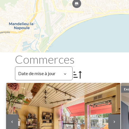
Commerces
Date de mise à jour
Exc