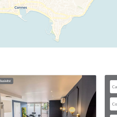
lusivité
Ca
C