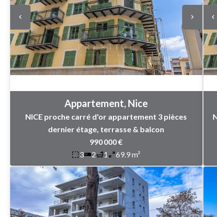
Appartement, Nice
NICE proche carré d'or appartement 3 pièces
N
dernier étage, terrasse & balcon
990 000 €
3
2
1
69.9 m²