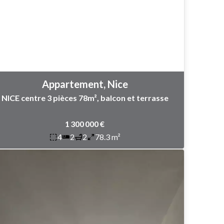
Appartement, Nice
NICE centre 3 pièces 78m², balcon et terrasse
1 300 000 €
4
2
2
78.3 m²