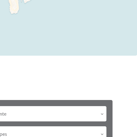
nte
pes