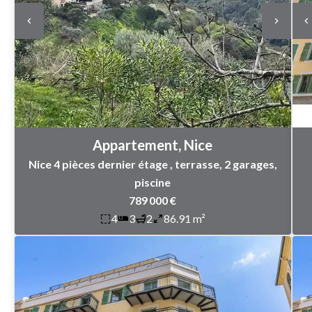
Appartement, Nice
Nice 4 pièces dernier étage , terrasse, 2 garages,
piscine
789 000 €
4
3
2
86.91 m²