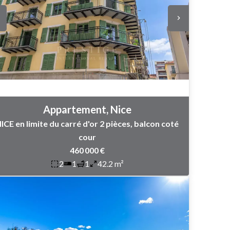
Appartement, Nice
ICE en limite du carré d'or 2 pièces, balcon coté
cour
460 000 €
2
1
1
42.2 m²