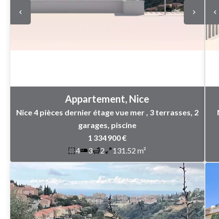
Appartement, Nice
Nice 4 pièces dernier étage vue mer , 3 terrasses, 2
garages, piscine
1 334 900 €
4
3
2
131.52 m²