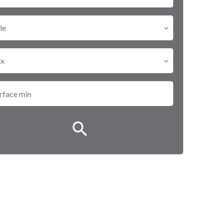
le
ix