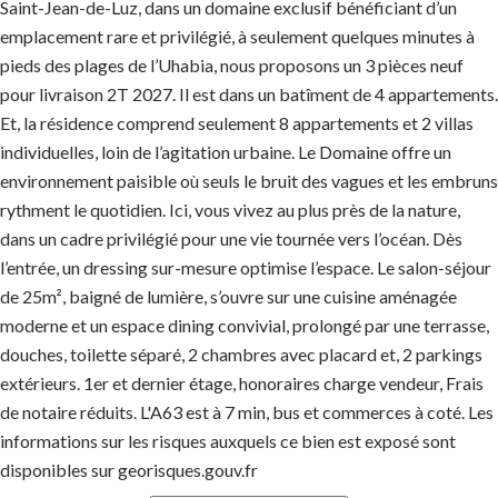
Saint-Jean-de-Luz, dans un domaine exclusif bénéficiant d’un
emplacement rare et privilégié, à seulement quelques minutes à
pieds des plages de l’Uhabia, nous proposons un 3 pièces neuf
pour livraison 2T 2027. Il est dans un batîment de 4 appartements.
Et, la résidence comprend seulement 8 appartements et 2 villas
individuelles, loin de l’agitation urbaine. Le Domaine offre un
environnement paisible où seuls le bruit des vagues et les embruns
rythment le quotidien. Ici, vous vivez au plus près de la nature,
dans un cadre privilégié pour une vie tournée vers l’océan. Dès
l’entrée, un dressing sur-mesure optimise l’espace. Le salon-séjour
de 25m², baigné de lumière, s’ouvre sur une cuisine aménagée
moderne et un espace dining convivial, prolongé par une terrasse,
douches, toilette séparé, 2 chambres avec placard et, 2 parkings
extérieurs. 1er et dernier étage, honoraires charge vendeur, Frais
de notaire réduits. L'A63 est à 7 min, bus et commerces à coté. Les
informations sur les risques auxquels ce bien est exposé sont
disponibles sur georisques.gouv.fr