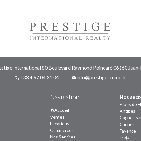
stige International
80 Boulevard Raymond Poincaré
06160
Juan-l
+33 4 97 04 31 04
info@prestige-immo.fr
Navigation
Nos sect
Alpes de 
Accueil
Antibes
Ventes
Cagnes su
Locations
Cannes
Commerces
Fayence
Nos Services
Frejus