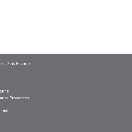
es-Pins France
eurs
Haute Provences
r mer