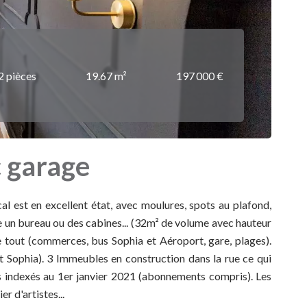
2 pièces
19.67 m²
197 000 €
c garage
l est en excellent état, avec moulures, spots au plafond,
ire un bureau ou des cabines... (32m² de volume avec hauteur
e tout (commerces, bus Sophia et Aéroport, gare, plages).
et Sophia). 3 Immeubles en construction dans la rue ce qui
es indexés au 1er janvier 2021 (abonnements compris). Les
r d'artistes...