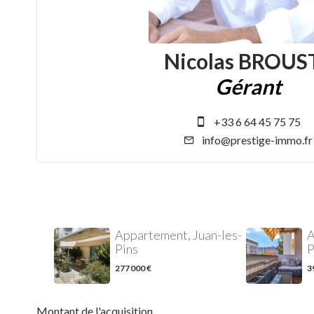
Nicolas BROUS
Gérant
+33 6 64 45 75 75
info@prestige-immo.fr
Appartement, Juan-les-
A
Pins
P
277 000 €
3
Montant de l'acquisition