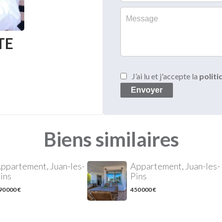
TE
J’ai lu et j'accepte la
politi
Envoyer
Biens similaires
ppartement, Juan-les-
Appartement, Juan-les-
ins
Pins
90 000 €
450 000 €