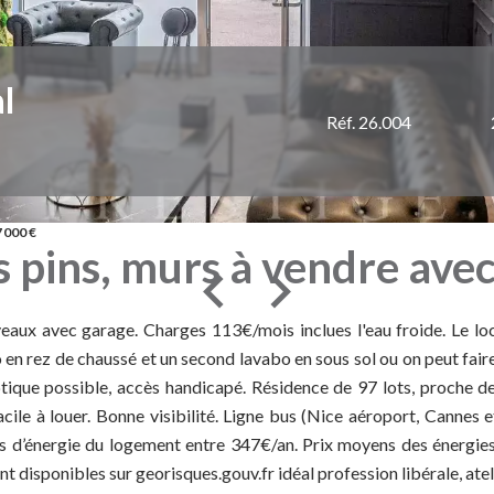
l
Réf. 26.004
 000 €
s pins, murs à vendre ave
aux avec garage. Charges 113€/mois inclues l'eau froide. Le loca
bo en rez de chaussé et un second lavabo en sous sol ou on peut fa
optique possible, accès handicapé. Résidence de 97 lots, proche d
acile à louer. Bonne visibilité. Ligne bus (Nice aéroport, Cannes 
uels d’énergie du logement entre 347€/an. Prix moyens des énergi
 disponibles sur georisques.gouv.fr idéal profession libérale, atelie