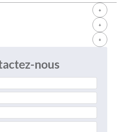
+
+
+
tactez-nous