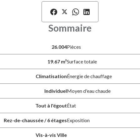
Sommaire
26.004
Pièces
19.67 m²
Surface totale
Climatisation
Énergie de chauffage
Individuel
Moyen d'eau chaude
Tout à l'égout
État
Rez-de-chaussée / 6 étages
Exposition
Vis-à-vis Ville