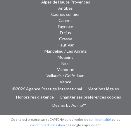
Alpes de Haute Provences
Antibes
Cagnes sur mer
Cannes
Fayence
Frejus
Grasse
Haut Var
Mandelieu / Les Adrets
Mougins
Nice
Valbonne
Vallauris / Golfe Juan
Vence
©2026 Agence Prestige International
Mentions légales
Honoraires d'agence
Changer ses préférences cookies
Design by
Apimo™
Ce site est protégé par reCAPTCHA et les règles de
confidentialité
et les
conditions d'utilisation
de Google s'appliquent.