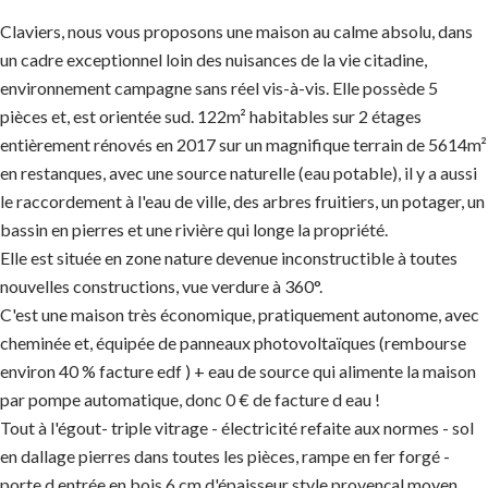
Claviers, nous vous proposons une maison au calme absolu, dans
un cadre exceptionnel loin des nuisances de la vie citadine,
environnement campagne sans réel vis-à-vis. Elle possède 5
pièces et, est orientée sud. 122m² habitables sur 2 étages
entièrement rénovés en 2017 sur un magnifique terrain de 5614m²
en restanques, avec une source naturelle (eau potable), il y a aussi
le raccordement à l'eau de ville, des arbres fruitiers, un potager, un
bassin en pierres et une rivière qui longe la propriété.
Elle est située en zone nature devenue inconstructible à toutes
nouvelles constructions, vue verdure à 360°.
C'est une maison très économique, pratiquement autonome, avec
cheminée et, équipée de panneaux photovoltaïques (rembourse
environ 40 % facture edf ) + eau de source qui alimente la maison
par pompe automatique, donc 0 € de facture d eau !
Tout à l'égout- triple vitrage - électricité refaite aux normes - sol
en dallage pierres dans toutes les pièces, rampe en fer forgé -
porte d entrée en bois 6 cm d'épaisseur style provençal moyen