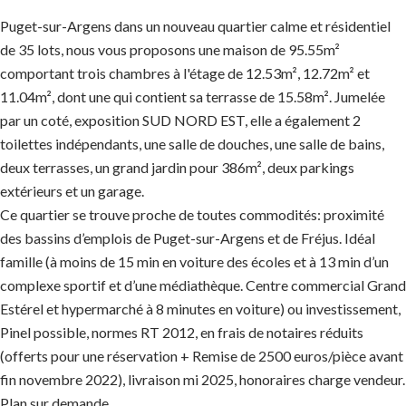
Puget-sur-Argens dans un nouveau quartier calme et résidentiel
de 35 lots, nous vous proposons une maison de 95.55m²
comportant trois chambres à l'étage de 12.53m², 12.72m² et
11.04m², dont une qui contient sa terrasse de 15.58m². Jumelée
par un coté, exposition SUD NORD EST, elle a également 2
toilettes indépendants, une salle de douches, une salle de bains,
deux terrasses, un grand jardin pour 386m², deux parkings
extérieurs et un garage.
Ce quartier se trouve proche de toutes commodités: proximité
des bassins d’emplois de Puget-sur-Argens et de Fréjus. Idéal
famille (à moins de 15 min en voiture des écoles et à 13 min d’un
complexe sportif et d’une médiathèque. Centre commercial Grand
Estérel et hypermarché à 8 minutes en voiture) ou investissement,
Pinel possible, normes RT 2012, en frais de notaires réduits
(offerts pour une réservation + Remise de 2500 euros/pièce avant
fin novembre 2022), livraison mi 2025, honoraires charge vendeur.
Plan sur demande.