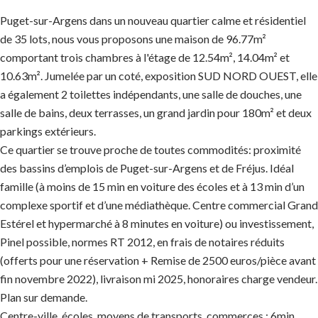
Puget-sur-Argens dans un nouveau quartier calme et résidentiel
de 35 lots, nous vous proposons une maison de 96.77m²
comportant trois chambres à l'étage de 12.54m², 14.04m² et
10.63m². Jumelée par un coté, exposition SUD NORD OUEST, elle
a également 2 toilettes indépendants, une salle de douches, une
salle de bains, deux terrasses, un grand jardin pour 180m² et deux
parkings extérieurs.
Ce quartier se trouve proche de toutes commodités: proximité
des bassins d’emplois de Puget-sur-Argens et de Fréjus. Idéal
famille (à moins de 15 min en voiture des écoles et à 13 min d’un
complexe sportif et d’une médiathèque. Centre commercial Grand
Estérel et hypermarché à 8 minutes en voiture) ou investissement,
Pinel possible, normes RT 2012, en frais de notaires réduits
(offerts pour une réservation + Remise de 2500 euros/pièce avant
fin novembre 2022), livraison mi 2025, honoraires charge vendeur.
Plan sur demande.
Centre-ville, écoles, moyens de transports, commerces : 6min,