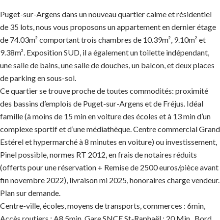
Puget-sur-Argens dans un nouveau quartier calme et résidentiel
de 35 lots, nous vous proposons un appartement en dernier étage
de 74.03m² comportant trois chambres de 10.39m², 9.10m² et
9.38m². Exposition SUD, il a également un toilette indépendant,
une salle de bains, une salle de douches, un balcon, et deux places
de parking en sous-sol.
Ce quartier se trouve proche de toutes commodités: proximité
des bassins d’emplois de Puget-sur-Argens et de Fréjus. Idéal
famille (à moins de 15 min en voiture des écoles et à 13 min d’un
complexe sportif et d’une médiathèque. Centre commercial Grand
Estérel et hypermarché à 8 minutes en voiture) ou investissement,
Pinel possible, normes RT 2012, en frais de notaires réduits
(offerts pour une réservation + Remise de 2500 euros/pièce avant
fin novembre 2022), livraison mi 2025, honoraires charge vendeur.
Plan sur demande.
Centre-ville, écoles, moyens de transports, commerces : 6min,
Accès routiers : A8 5min, Gare SNCF St-Raphaël : 20 Min , Bord